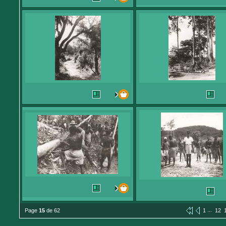
...
Page
15
de 62
1
12