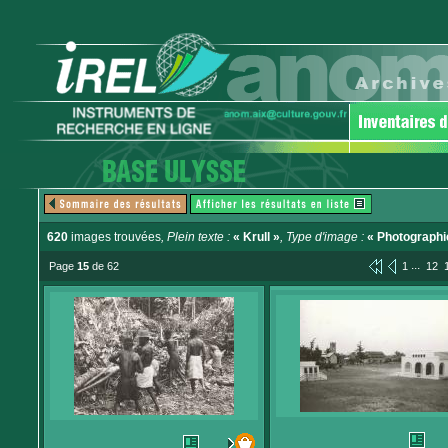
620
images trouvées
, Plein texte :
« Krull »
, Type d'image :
« Photographi
...
Page
15
de 62
1
12