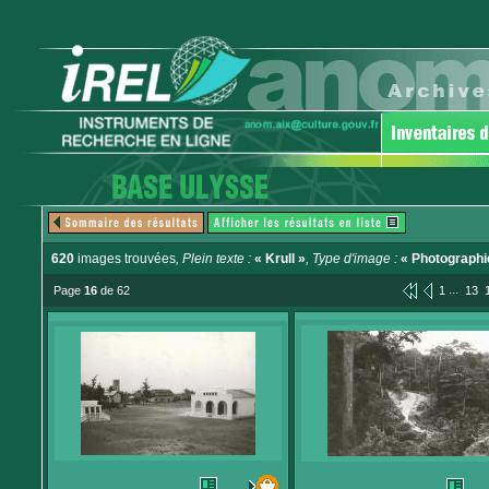
620
images trouvées
, Plein texte :
« Krull »
, Type d'image :
« Photographi
...
Page
16
de 62
1
13