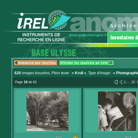
620
images trouvées
, Plein texte :
« Krull »
, Type d'image :
« Photographi
...
Page
18
de 62
1
15