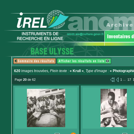
620
images trouvées
, Plein texte :
« Krull »
, Type d'image :
« Photographi
...
Page
20
de 62
1
17