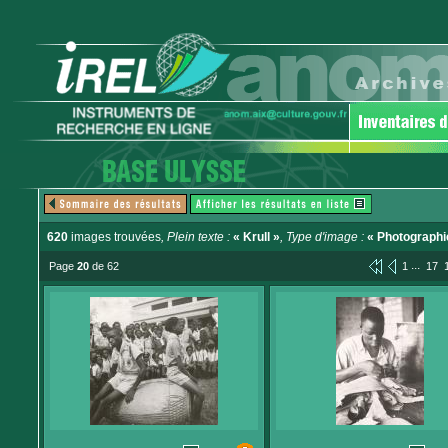
620
images trouvées
, Plein texte :
« Krull »
, Type d'image :
« Photographi
...
Page
20
de 62
1
17