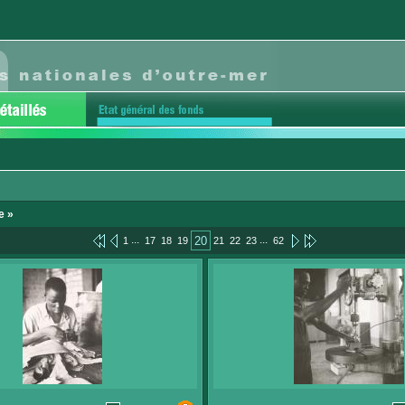
e »
...
...
20
1
17
18
19
21
22
23
62