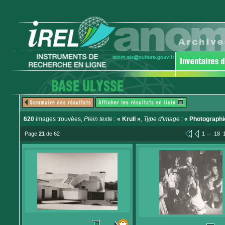
620
images trouvées
, Plein texte :
« Krull »
, Type d'image :
« Photographi
...
Page
21
de 62
1
18