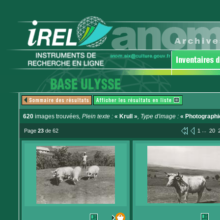
620
images trouvées
, Plein texte :
« Krull »
, Type d'image :
« Photographi
...
Page
23
de 62
1
20