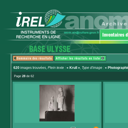
620
images trouvées
, Plein texte :
« Krull »
, Type d'image :
« Photographi
Page
28
de 62