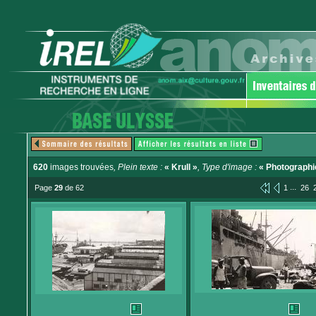
620
images trouvées
, Plein texte :
« Krull »
, Type d'image :
« Photographi
...
Page
29
de 62
1
26