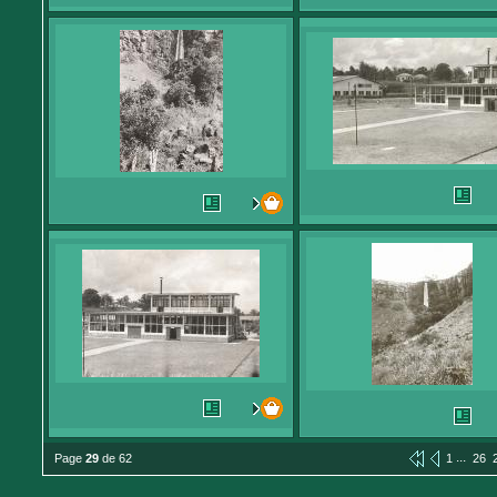
...
Page
29
de 62
1
26