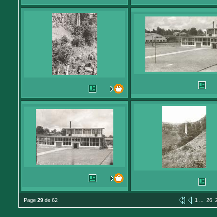
...
Page
29
de 62
1
26