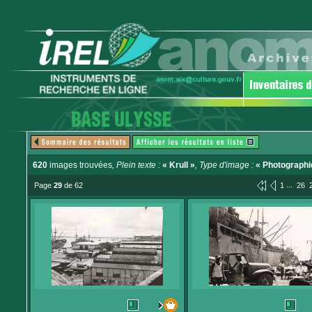
620
images trouvées
, Plein texte :
« Krull »
, Type d'image :
« Photographi
...
Page
29
de 62
1
26