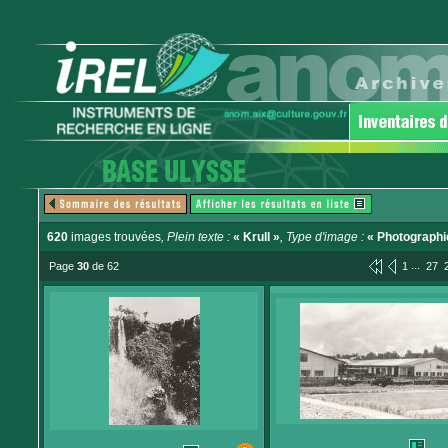
620
images trouvées
, Plein texte :
« Krull »
, Type d'image :
« Photographi
...
Page
30
de 62
1
27