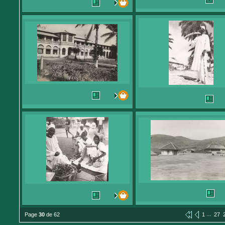
...
Page
30
de 62
1
27