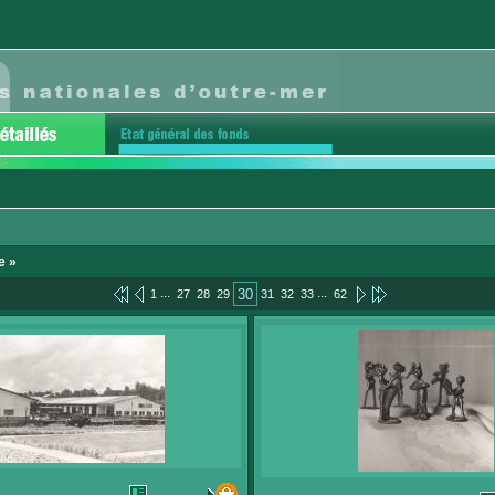
e »
...
...
30
1
27
28
29
31
32
33
62