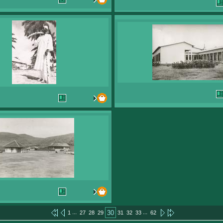
...
...
30
1
27
28
29
31
32
33
62