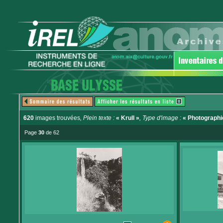
620
images trouvées
, Plein texte :
« Krull »
, Type d'image :
« Photographi
Page
30
de 62