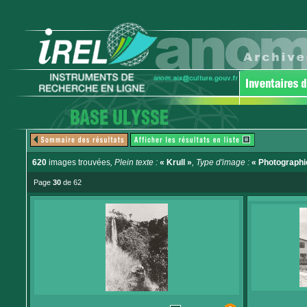
620
images trouvées
, Plein texte :
« Krull »
, Type d'image :
« Photographi
Page
30
de 62