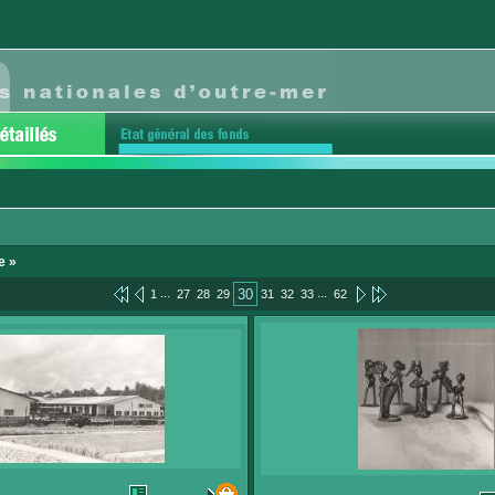
e »
...
...
30
1
27
28
29
31
32
33
62