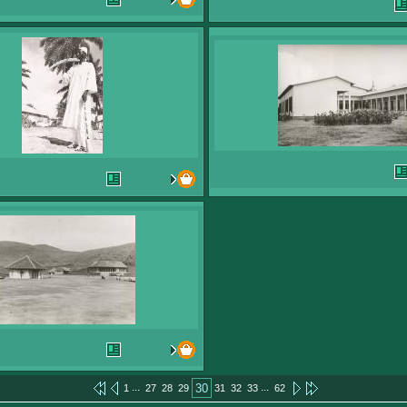
...
...
30
1
27
28
29
31
32
33
62