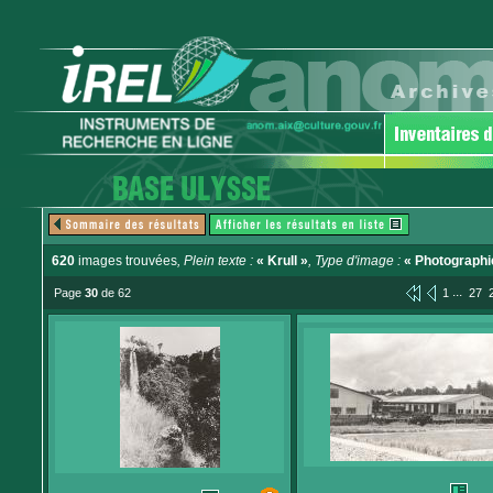
620
images trouvées
, Plein texte :
« Krull »
, Type d'image :
« Photographi
...
Page
30
de 62
1
27