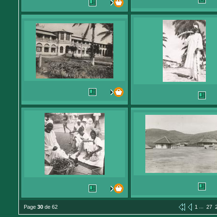
...
Page
30
de 62
1
27