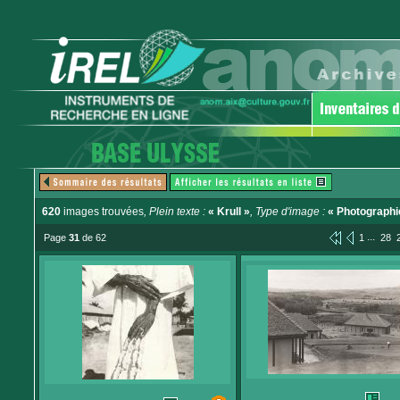
620
images trouvées
, Plein texte :
« Krull »
, Type d'image :
« Photographi
...
Page
31
de 62
1
28