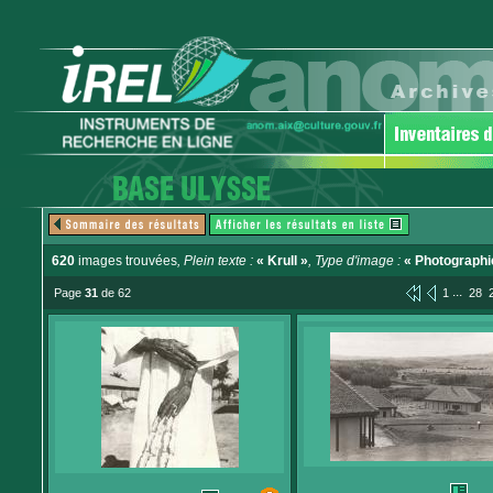
620
images trouvées
, Plein texte :
« Krull »
, Type d'image :
« Photographi
...
Page
31
de 62
1
28