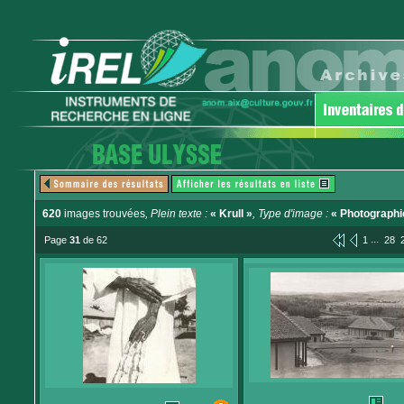
620
images trouvées
, Plein texte :
« Krull »
, Type d'image :
« Photographi
...
Page
31
de 62
1
28