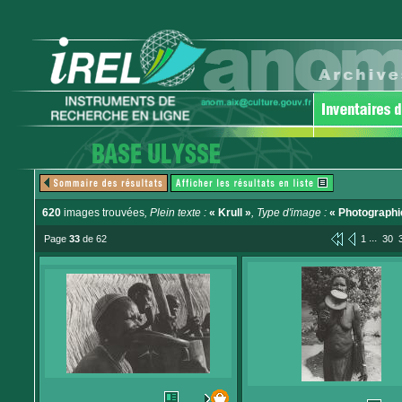
620
images trouvées
, Plein texte :
« Krull »
, Type d'image :
« Photographi
...
Page
33
de 62
1
30