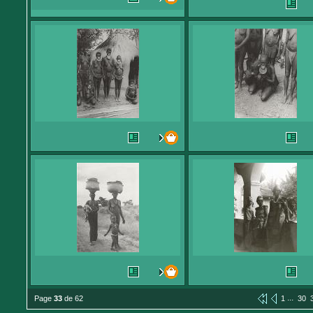
...
Page
33
de 62
1
30