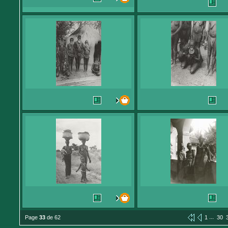
...
Page
33
de 62
1
30