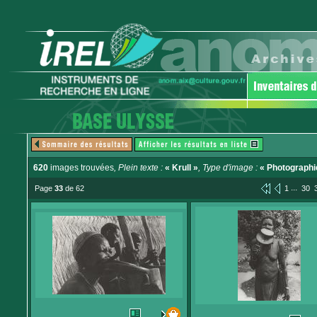
620
images trouvées
, Plein texte :
« Krull »
, Type d'image :
« Photographi
...
Page
33
de 62
1
30