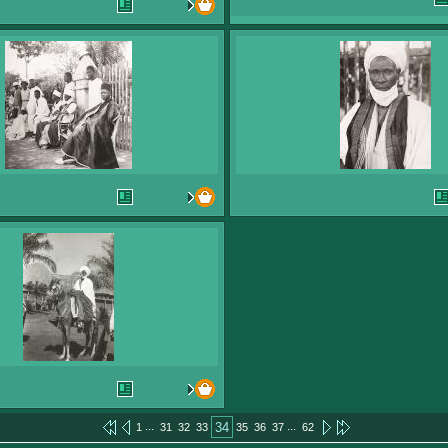
...
...
34
1
31
32
33
35
36
37
62