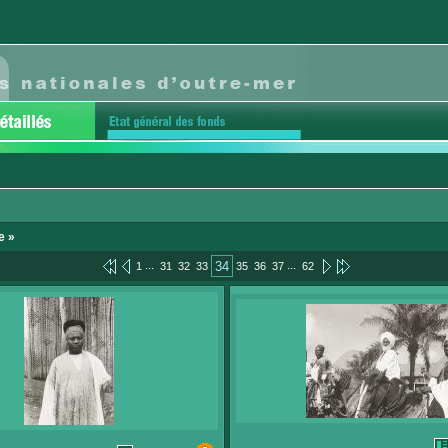
e »
...
...
34
1
31
32
33
35
36
37
62