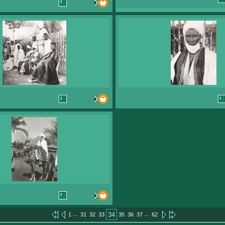
...
...
34
1
31
32
33
35
36
37
62