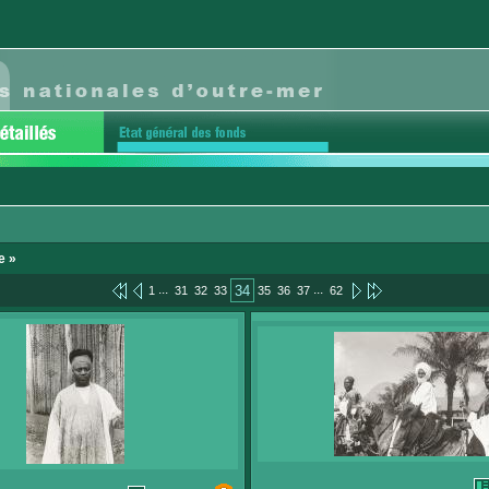
e »
...
...
34
1
31
32
33
35
36
37
62