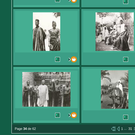
...
Page
34
de 62
1
31