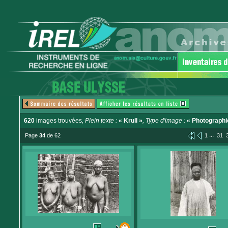
620
images trouvées
, Plein texte :
« Krull »
, Type d'image :
« Photographi
...
Page
34
de 62
1
31