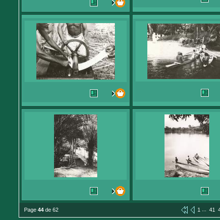
...
Page
44
de 62
1
41