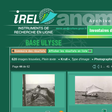
620
images trouvées
, Plein texte :
« Krull »
, Type d'image :
« Photographi
...
Page
44
de 62
1
41