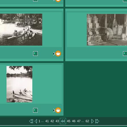
...
...
44
1
41
42
43
45
46
47
62