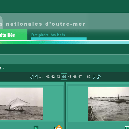
e »
...
...
44
1
41
42
43
45
46
47
62