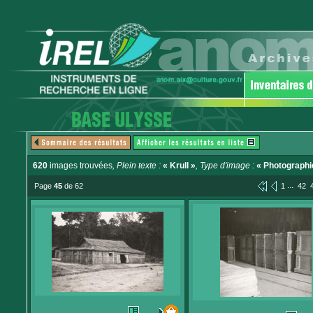
620
images trouvées
, Plein texte :
« Krull »
, Type d'image :
« Photographi
...
Page
45
de 62
1
42