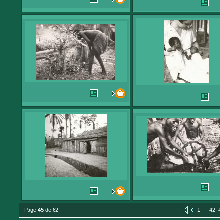
...
Page
45
de 62
1
42