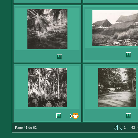
...
Page
46
de 62
1
43