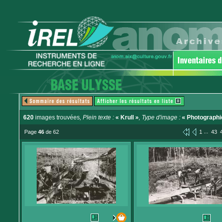
620
images trouvées
, Plein texte :
« Krull »
, Type d'image :
« Photographi
...
Page
46
de 62
1
43