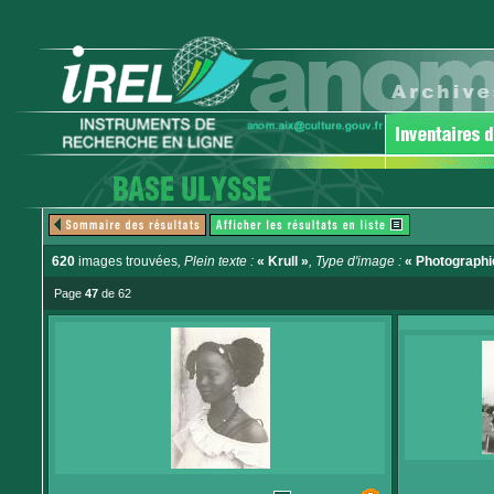
620
images trouvées
, Plein texte :
« Krull »
, Type d'image :
« Photographi
Page
47
de 62