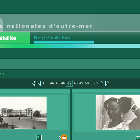
e »
...
...
47
1
44
45
46
48
49
50
62