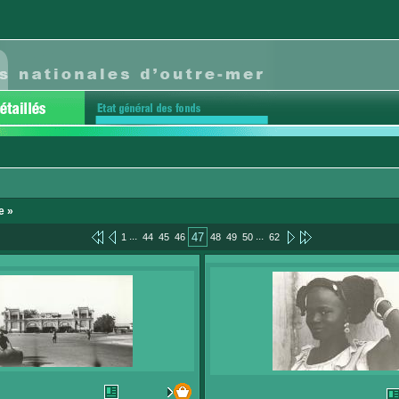
e »
...
...
47
1
44
45
46
48
49
50
62