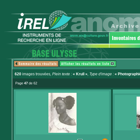
620
images trouvées
, Plein texte :
« Krull »
, Type d'image :
« Photographi
Page
47
de 62