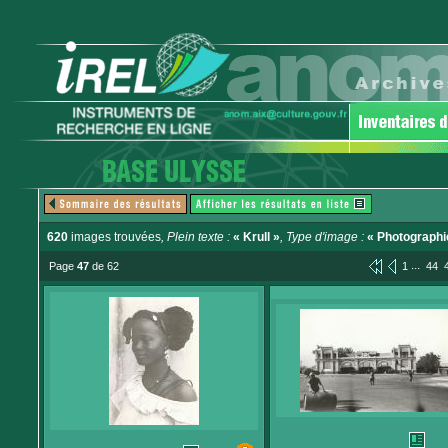
620
images trouvées
, Plein texte :
« Krull »
, Type d'image :
« Photographi
...
Page
47
de 62
1
44