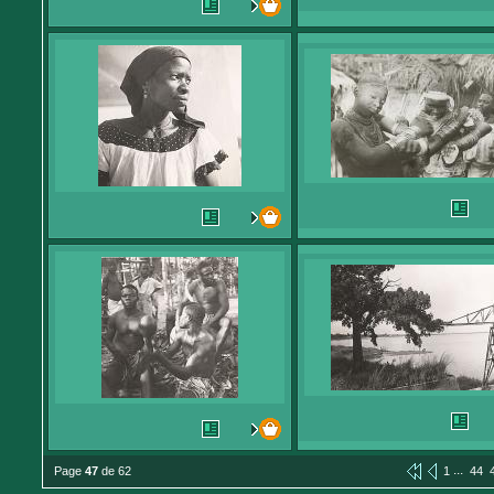
...
Page
47
de 62
1
44