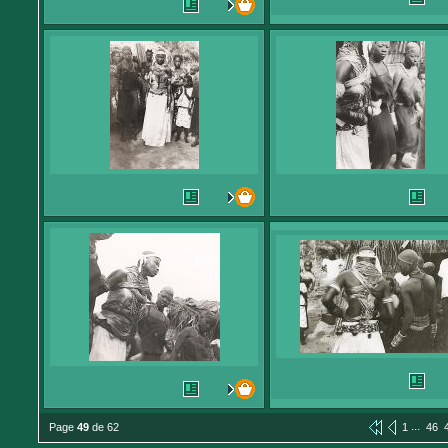
...
Page
49
de 62
1
46