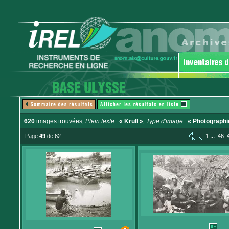
620
images trouvées
, Plein texte :
« Krull »
, Type d'image :
« Photographi
...
Page
49
de 62
1
46