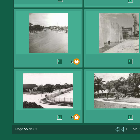
...
Page
55
de 62
1
52