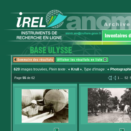
620
images trouvées
, Plein texte :
« Krull »
, Type d'image :
« Photographi
...
Page
55
de 62
1
52