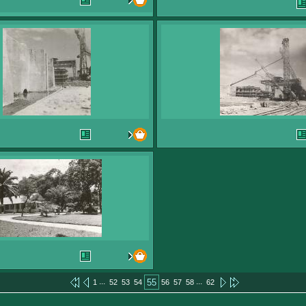
...
...
55
1
52
53
54
56
57
58
62