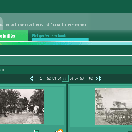
e »
...
...
55
1
52
53
54
56
57
58
62