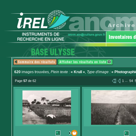
620
images trouvées
, Plein texte :
« Krull »
, Type d'image :
« Photographi
...
Page
57
de 62
1
54