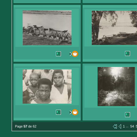
...
Page
57
de 62
1
54