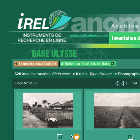
620
images trouvées
, Plein texte :
« Krull »
, Type d'image :
« Photographi
...
Page
57
de 62
1
54