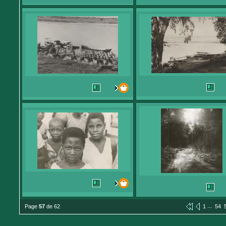
...
Page
57
de 62
1
54