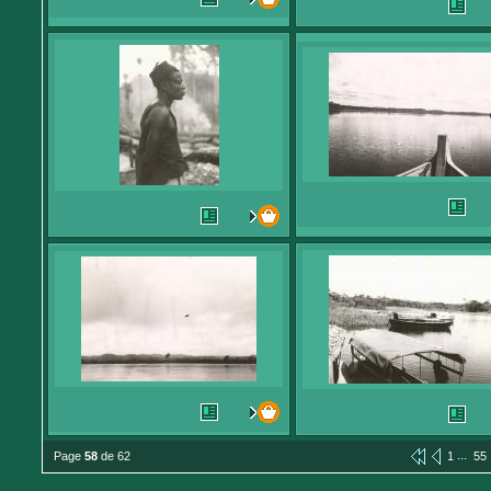
...
Page
58
de 62
1
55