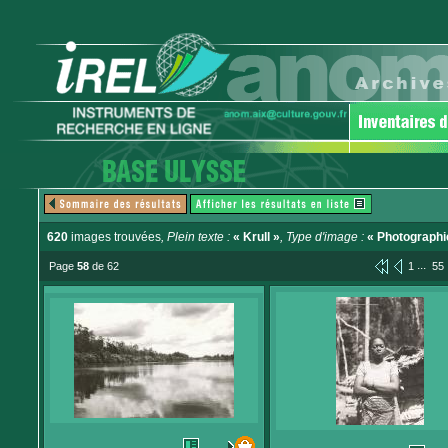
620
images trouvées
, Plein texte :
« Krull »
, Type d'image :
« Photographi
...
Page
58
de 62
1
55