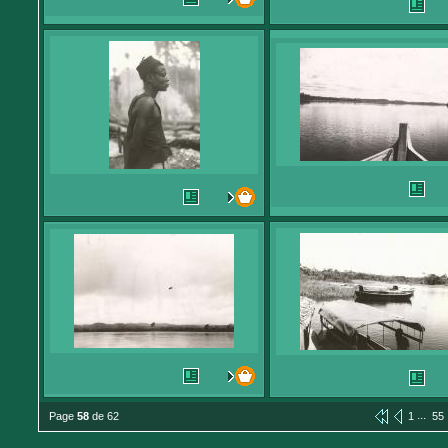
...
Page
58
de 62
1
55