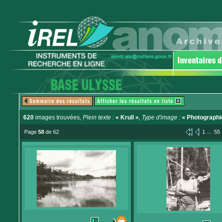
620
images trouvées
, Plein texte :
« Krull »
, Type d'image :
« Photographi
...
Page
58
de 62
1
55