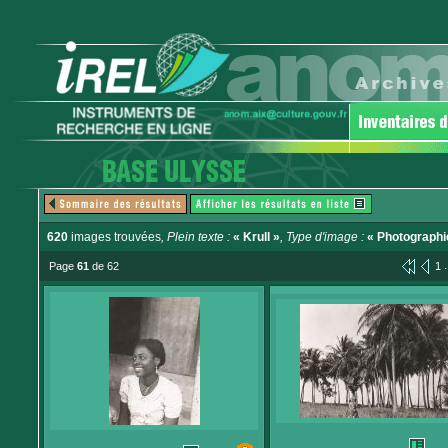
620
images trouvées
, Plein texte :
« Krull »
, Type d'image :
« Photographi
.
Page
61
de 62
1