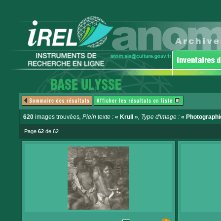
620
images trouvées
, Plein texte :
« Krull »
, Type d'image :
« Photographi
Page
62
de 62