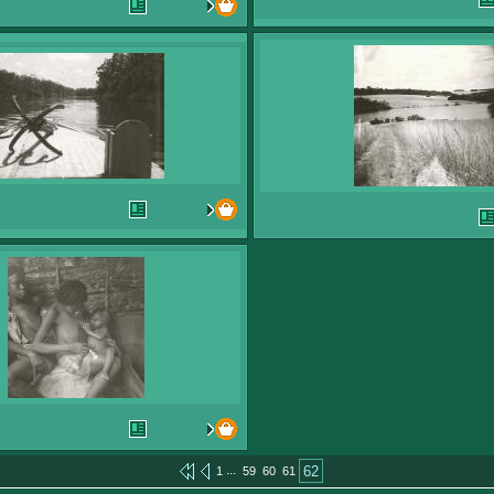
...
62
1
59
60
61