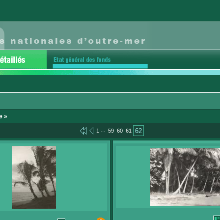
e »
...
62
1
59
60
61