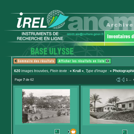
620
images trouvées
, Plein texte :
« Krull »
, Type d'image :
« Photographi
...
Page
7
de 62
1