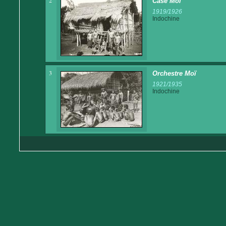
2
Case Moï
1919/1926
Indochine
3
Orchestre Moï
1921/1935
Indochine