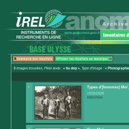
3
images trouvées
, Plein texte :
« bu dop »
, Type d'image :
« Photographie
1
Types d'[hommes] Moï [
1919/1926
Indochine