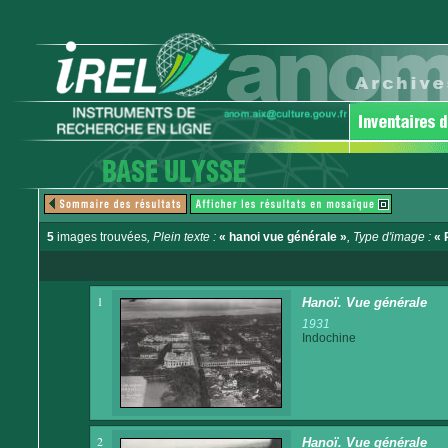
5
images trouvées
, Plein texte :
« hanoi vue générale »
, Type d'image :
« 
1
Hanoï. Vue générale
1931
Indochine
2
Hanoï. Vue générale