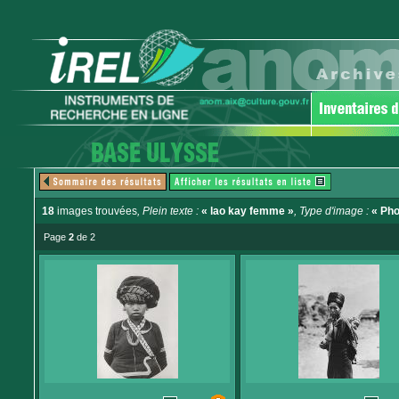
18
images trouvées
, Plein texte :
« lao kay femme »
, Type d'image :
« Pho
Page
2
de 2