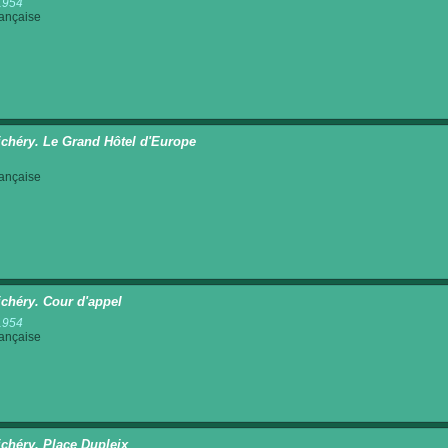
1954
rançaise
chéry. Le Grand Hôtel d'Europe
rançaise
chéry. Cour d'appel
1954
rançaise
chéry. Place Dupleix