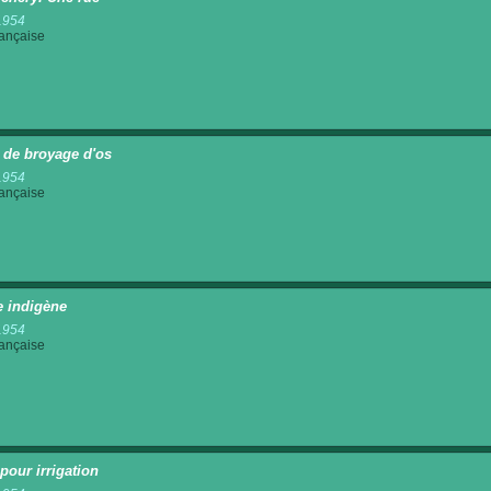
1954
rançaise
 de broyage d'os
1954
rançaise
 indigène
1954
rançaise
pour irrigation