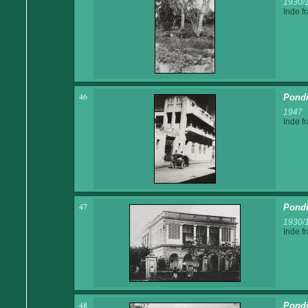
1930/
Inde f
46
Pondi
1947
Inde f
47
Pondi
1930/
Inde f
48
Pondi