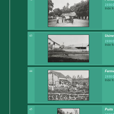
1930/
Inde f
43
Usine
1930/
Inde f
44
Ferme
1930/
Inde f
45
Puits 