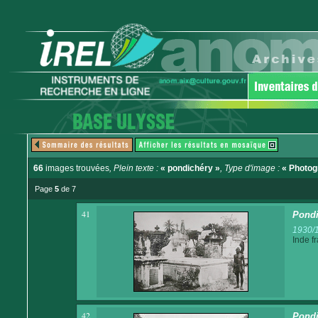
66
images trouvées
, Plein texte :
« pondichéry »
, Type d'image :
« Photog
Page
5
de 7
41
Pondi
1930/
Inde f
42
Pondi