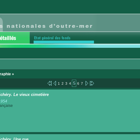
raphie »
5
1
2
3
4
6
7
chéry. Le vieux cimetière
1954
rançaise
chéry. Une rue