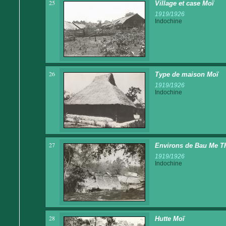
25
Village et case Moï
1919/1926
Indochine
26
Type de maison Moï
1919/1926
Indochine
27
Environs de Bau Me Th
1919/1926
Indochine
28
Hutte Moï