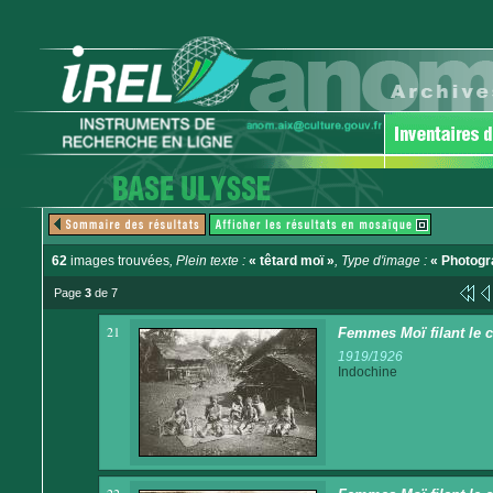
62
images trouvées
, Plein texte :
« têtard moï »
, Type d'image :
« Photogr
Page
3
de 7
21
Femmes Moï filant le 
1919/1926
Indochine