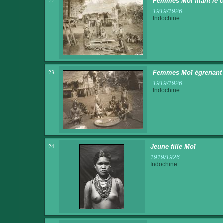
22
Femmes Moï filant le 
1919/1926
Indochine
23
Femmes Moï égrenant 
1919/1926
Indochine
24
Jeune fille Moï
1919/1926
Indochine