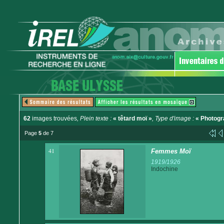
62
images trouvées
, Plein texte :
« têtard moï »
, Type d'image :
« Photogr
Page
5
de 7
41
Femmes Moï
1919/1926
Indochine