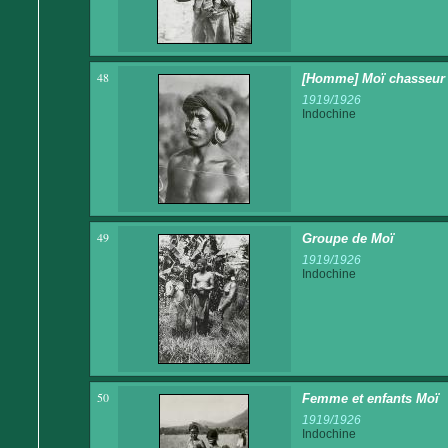
48
[Homme] Moï chasseur 
1919/1926
Indochine
49
Groupe de Moï
1919/1926
Indochine
50
Femme et enfants Moï
1919/1926
Indochine