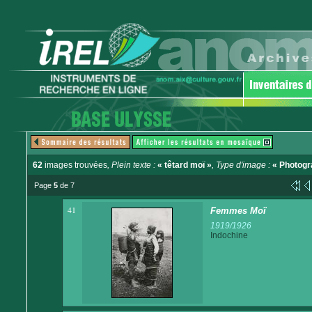
62
images trouvées
, Plein texte :
« têtard moï »
, Type d'image :
« Photogr
Page
5
de 7
41
Femmes Moï
1919/1926
Indochine