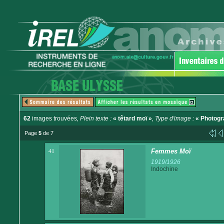
62
images trouvées
, Plein texte :
« têtard moï »
, Type d'image :
« Photogr
Page
5
de 7
41
Femmes Moï
1919/1926
Indochine