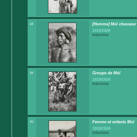
48
[Homme] Moï chasseur 
1919/1926
Indochine
49
Groupe de Moï
1919/1926
Indochine
50
Femme et enfants Moï
1919/1926
Indochine