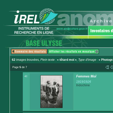
62
images trouvées
, Plein texte :
« têtard moï »
, Type d'image :
« Photogr
Page
5
de 7
41
Femmes Moï
1919/1926
Indochine