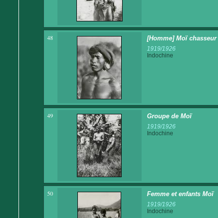
48
[Homme] Moï chasseur 
1919/1926
Indochine
49
Groupe de Moï
1919/1926
Indochine
50
Femme et enfants Moï
1919/1926
Indochine