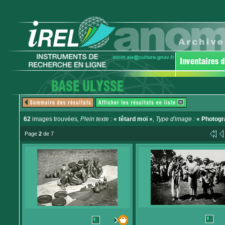
62
images trouvées
, Plein texte :
« têtard moï »
, Type d'image :
« Photogr
Page
2
de 7